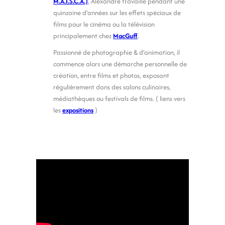
M.A.I.S.C.A.)
,
Alexandre travaille pendant une
quinzaine d’années sur les effets spéciaux de
films pour le cinéma ou la télévision
principalement chez
MacGuff
.
Passionné de photographie & d’animation, il
commence alors une démarche personnelle de
création, entre films et photos, exposant
régulièrement dans des salons culinaires,
médiathèques ou festivals de films. ( liens vers
les
expositions
)