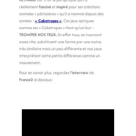
réellement
fasciné
et
inspiré
pour ses créations
animées « pâtissières » qu’il a nommé depuis des
années :
« Caketropes »
. Ces jeux optiques
comme ses « Caketropes » n’ont qu’un but :
TROMPER NOS YEUX.
En effet tous, en tournant
assez vite, substituent une forme par une autre,
très similaire mais un peu différente et nos yeux
interprètent cette petite différence comme un
mouvement.
Pour en savoir plus, regardez l
‘interview
de
France2
ci-dessous: