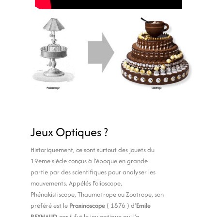
Jeux Optiques ?
Historiquement, ce sont surtout des jouets du
19eme siècle conçus à l’époque en grande
partie par des scientifiques pour analyser les
mouvements. Appélés Folioscope,
Phénakistiscope, Thaumatrope ou Zootrope, son
préféré est le
Praxinoscope
( 1876 ) d’
Emile
REYNAUD
car il fut le jeu optique qui l’a