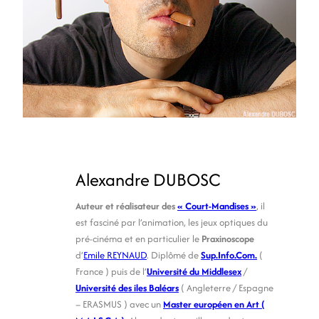
Alexandre DUBOSC
Auteur et réalisateur des
« Court-Mandises »
,
il
est fasciné par l’animation, les jeux optiques du
pré-cinéma et en particulier le
Praxinoscope
d’
Emile REYNAUD
. Diplômé de
Sup.Info.Com.
(
France ) puis de l’
Université du Middlesex
/
Université des iles Baléars
( Angleterre / Espagne
– ERASMUS ) avec un
Master européen en Art (