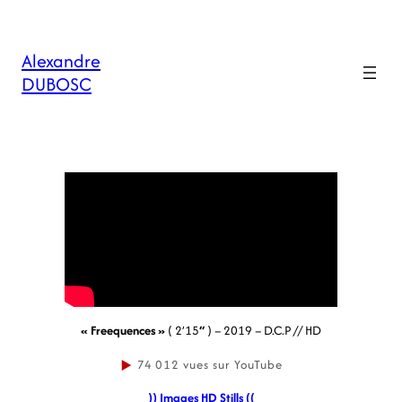
Alexandre
DUBOSC
« Freequence
s »
( 2’15
‘
‘
) – 2019 – D.C.P // HD
▶
74 012
vues sur YouTube
)) Images HD Stills ((