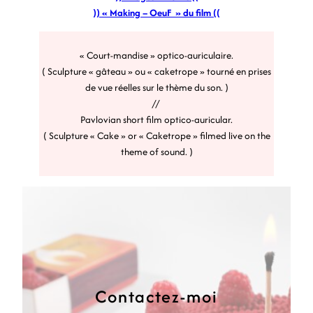
)) « Making – OeuF » du film ((
« Court-mandise » optico-auriculaire.
( Sculpture « gâteau » ou « caketrope » tourné en prises
de vue réelles sur le thème du son. )
//
Pavlovian short film optico-auricular.
( Sculpture « Cake » or « Caketrope » filmed live on the
theme of sound. )
Contactez-moi