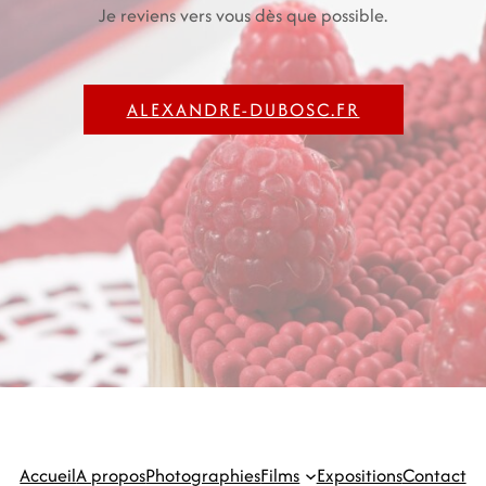
Je reviens vers vous dès que possible.
ALEXANDRE-DUBOSC.FR
Accueil
A propos
Photographies
Films
Expositions
Contact