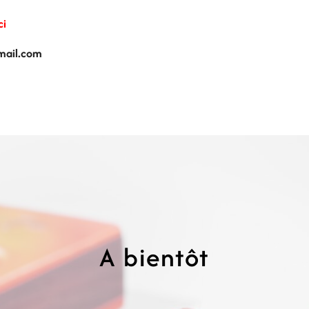
ci
mail.com
A bientôt