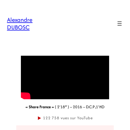
Alexandre
DUBOSC
« Share France »
( 2’18
‘
‘
) – 2016 – D.C.P // HD
▶
122 758
vues sur YouTube